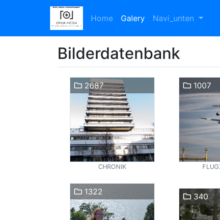
Home
Galery
Navi_unten
Bilderdatenbank
2687
1007
CHRONIK
FLUG
1322
340