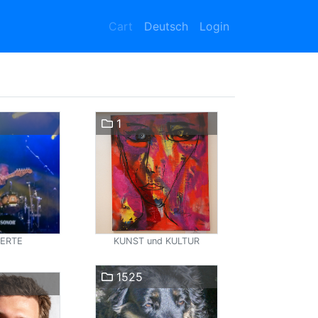
Cart
Deutsch
Login
1
ERTE
KUNST und KULTUR
1525