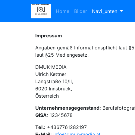
Home
Bilder
Navi_unten
Impressum
Angaben gemäß Informationspflicht laut 
laut §25 Mediengesetz.
DMUK-MEDIA
Ulrich Kettner
Langstraße 10/II,
6020 Innsbruck,
Österreich
Unternehmensgegenstand:
Berufsfotogra
GISA:
12345678
Tel.:
+4367761282197
E-Mail:
info@dmuk-media.at