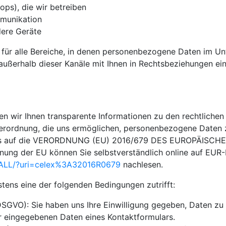
hops), die wir betreiben
mmunikation
ere Geräte
 für alle Bereiche, in denen personenbezogene Daten im U
r außerhalb dieser Kanäle mit Ihnen in Rechtsbeziehungen ei
n wir Ihnen transparente Informationen zu den rechtlichen
rordnung, die uns ermöglichen, personenbezogene Daten z
ir uns auf die VERORDNUNG (EU) 2016/679 DES EUROPÄIS
nung der EU können Sie selbstverständlich online auf EU
DE/ALL/?uri=celex%3A32016R0679
nachlesen.
stens eine der folgenden Bedingungen zutrifft:
a DSGVO): Sie haben uns Ihre Einwilligung gegeben, Daten 
er eingegebenen Daten eines Kontaktformulars.