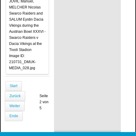
JOVIC Manuel,
MELCHER Nicolas
Swarco Raiders and
SALUM Eystin Dacia
Vikings during the
Austrian Bowl XXXVI -
Swarco Raiders v
Dacia Vikings at the
Tivoli Stadion
Image ID:
210731_DMUK-
MEDIA_028.jpg
Start
Zurück
Seite
2 von
Weiter
5
Ende