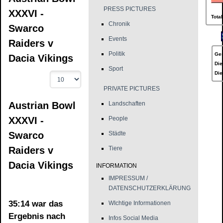
PRESS PICTURES
XXXVI -
Total
Chronik
Swarco
Events
Raiders v
Politik
Ges
Dacia Vikings
Die
Sport
Die
PRIVATE PICTURES
Austrian Bowl
Landschaften
XXXVI -
People
Swarco
Städte
Raiders v
Tiere
Dacia Vikings
INFORMATION
IMPRESSUM /
DATENSCHUTZERKLÄRUNG
35:14 war das
WIchtige Informationen
Ergebnis nach
Infos Social Media